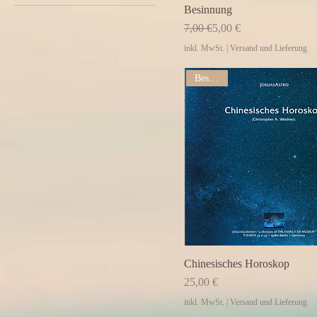
Besinnung
per Email PDF
Standardpreis
Sale-Preis
7,00 €
5,00 €
per Post DinA4
inkl. MwSt.
|
Versand und Lieferung
Bestseller
Chinesisches Horoskop
Preis
25,00 €
inkl. MwSt.
|
Versand und Lieferung