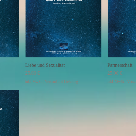
Liebe und Sexualität
Partnerschaft
Preis
Preis
25,00 €
25,00 €
inkl. MwSt.
|
Versand und Lieferung
inkl. MwSt.
|
Versa