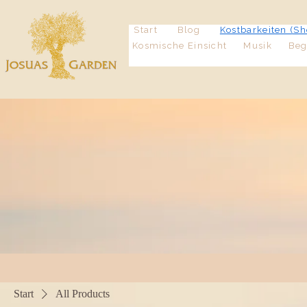
Start
Blog
Kostbarkeiten (Sh
Kosmische Einsicht
Musik
Be
Start
All Products