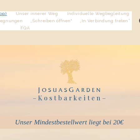
op)
Unser innerer Weg
Individuelle Wegbegleitung
gegnungen
„Schreiben öffnen"
„In Verbindung treten“
FQA
J
G
OSUAS
ARDEN
–Kostbarkeiten
–
Unser Mindestbestellwert liegt bei 20€