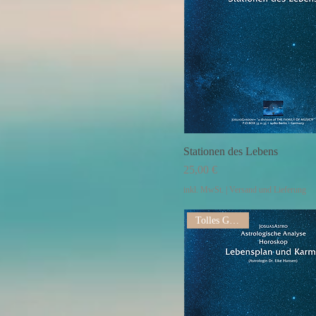
Stationen des Lebens
Preis
25,00 €
inkl. MwSt.
|
Versand und Lieferung
Tolles Geschenk