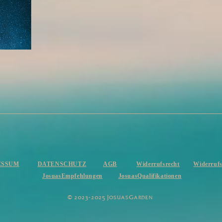
ESSUM
DATENSCHUTZ
AGB
Widerrufsrecht
Widerruf
JosuasEmpfehlungen
Josuas
Qualifikationen
​© 2023-2025 J
G
OSUAS
ARDEN