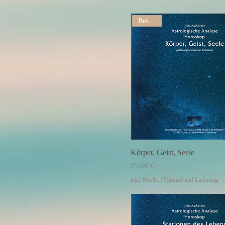
Bestseller
Körper, Geist, Seele
Preis
25,00 €
inkl. MwSt.
|
Versand und Lieferung