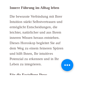
Innere Führung im Alltag leben
Die bewusste Verbindung mit Ihrer 
Intuition stärkt Selbstvertrauen und 
ermöglicht Entscheidungen, die 
leichter, natürlicher und aus Ihrem 
inneren Wissen heraus entstehen. 
Dieses Horoskop begleitet Sie auf 
dem Weg zu einem feineren Spüren 
und hilft Ihnen, Ihr intuitives 
Potenzial zu erkennen und in Ihr 
Leben zu integrieren.
Für die Erstellung Ihres 
persönlichen Horoskops
Für die Erstellung Ihres Horoskops 
senden Sie uns bitte noch separat bei 
Bestellung 
Ihre persönlichen Daten 
(Geburtsdatum, Geburtszeit, 
Geburtsort)
. 
Vielen Dank – und 