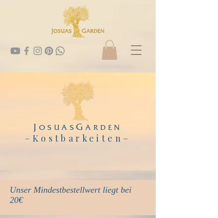
J
G
OSUAS
ARDEN
–Kostbarkeiten
–
Unser Mindestbestellwert liegt bei
20€