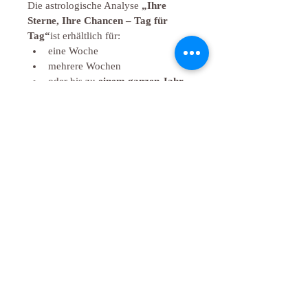
Die astrologische Analyse 
„Ihre 
Sterne, Ihre Chancen – Tag für 
Tag“
ist erhältlich für:
eine Woche
mehrere Wochen
oder bis zu 
einem ganzen Jahr
Je nach Wunsch kann die Länge 
Ihres individuellen Zukunfts-
Horoskops frei gewählt werden.
Für die Erstellung Ihres Horoskops
Für die Erstellung Ihres Horoskops 
senden Sie uns bitte noch separat bei 
Bestellung 
Ihre persönlichen Daten 
(Geburtsdatum, Geburtszeit, 
Geburtsort)
.
 Vielen Dank – und 
allezeit gute Sterne.
Produktinformationen