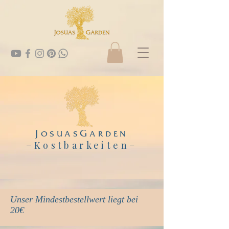
J
G
OSUAS
ARDEN
–Kostbarkeiten
–
Unser Mindestbestellwert liegt bei
20€