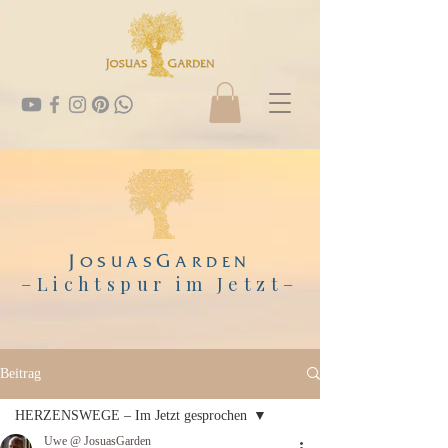
J
G
OSUAS
ARDEN
–Lichtspur im Jetzt
–
Beitrag
HERZENSWEGE – Im Jetzt gesprochen
Uwe @ JosuasGarden