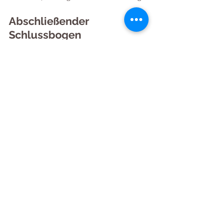
Abschließender 
Schlussbogen
Die Heimkehr in den stillen 
Grund
So schließt sich der Kreis dieser Wende 
nicht mit einem Ziel, sondern mit einer 
Rückkehr. Das Licht, das neu geboren 
wurde, verlangt keinen Beweis. Es bleibt. 
Es wohnt im Inneren, jenseits von Hoffnung 
und Furcht.
Was sich in der Tiefe gesammelt hat, 
braucht nun keine Bewegung mehr. 
Erkenntnis darf ruhen. Weitung darf sich 
setzen. Auch das Nichtwissen findet seinen 
Platz. In dieser Ruhe ordnet sich das Innere 