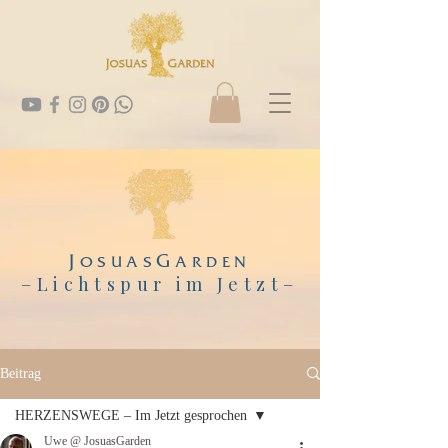
J
G
OSUAS
ARDEN
–Lichtspur im Jetzt
–
Beitrag
HERZENSWEGE – Im Jetzt gesprochen
Uwe @ JosuasGarden