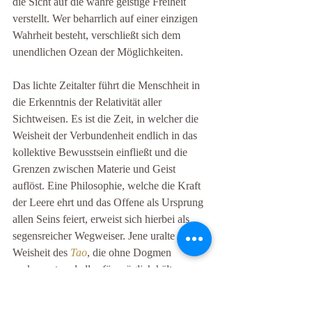
die Sicht auf die wahre geistige Freiheit 
verstellt. Wer beharrlich auf einer einzigen 
Wahrheit besteht, verschließt sich dem 
unendlichen Ozean der Möglichkeiten.
Das lichte Zeitalter führt die Menschheit in 
die Erkenntnis der Relativität aller 
Sichtweisen. Es ist die Zeit, in welcher die 
Weisheit der Verbundenheit endlich in das 
kollektive Bewusstsein einfließt und die 
Grenzen zwischen Materie und Geist 
auflöst. Eine Philosophie, welche die Kraft 
der Leere ehrt und das Offene als Ursprung 
allen Seins feiert, erweist sich hierbei als 
segensreicher Wegweiser. Jene uralte 
Weisheit des 
Tao
, die ohne Dogmen 
auskommt und alles für möglich hält, 
schenkt die mentale Unabhängigkeit, 
welche in den kommenden Zyklen von 