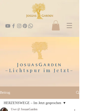
J
G
OSUAS
ARDEN
–Lichtspur im Jetzt
–
Beitrag
HERZENSWEGE – Im Jetzt gesprochen
Uwe @ JosuasGarden