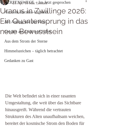
HERZENSWEGE – Im Jetzt gesprochen
21. Apr.
10 Min. Lesezeit
Uranus in Zwillinge 2026:
Aus dem Herzens-Urgrund
Ein Quantensprung in das
Am Anfang war das Wort...
neue Bewusstsein
Genährt aus Licht und Leben
Aus dem Strom der Sterne
Himmelszeichen – täglich betrachtet
Gedanken zu Gast
Die Welt befindet sich in einer rasanten 
Umgestaltung, die weit über das Sichtbare 
hinausgreift. Während die vertrauten 
Strukturen des Alten unaufhaltsam weichen, 
bereitet der kosmische Strom den Boden für 