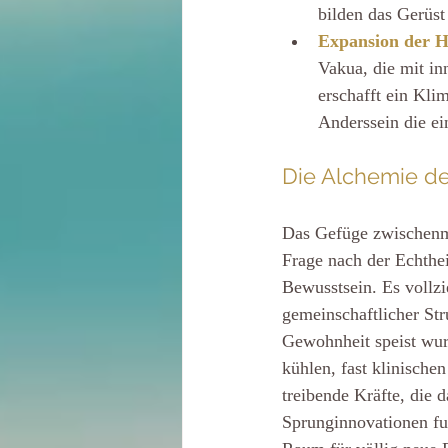
bilden das Gerüst
Expansion der 
Vakua, die mit i
erschafft ein Kli
Anderssein die ei
Die Alchemie de
Das Gefüge zwischenme
Frage nach der Echtheit
Bewusstsein. Es vollzie
gemeinschaftlicher Str
Gewohnheit speist wurd
kühlen, fast klinisch
treibende Kräfte, die 
Sprunginnovationen fu