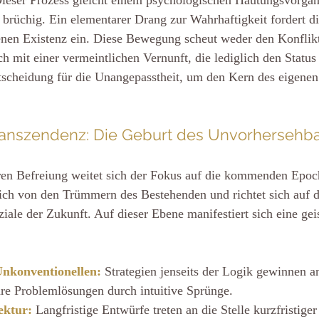
rüchig. Ein elementarer Drang zur Wahrhaftigkeit fordert di
enen Existenz ein. Diese Bewegung scheut weder den Konflikt 
mit einer vermeintlichen Vernunft, die lediglich den Status 
tscheidung für die Unangepasstheit, um den Kern des eigenen
ranszendenz: Die Geburt des Unvorhersehb
eren Befreiung weitet sich der Fokus auf die kommenden Epoc
ich von den Trümmern des Bestehenden und richtet sich auf d
iale der Zukunft. Auf dieser Ebene manifestiert sich eine geis
Unkonventionellen:
 Strategien jenseits der Logik gewinnen a
are Problemlösungen durch intuitive Sprünge.
ektur:
Langfristige Entwürfe treten an die Stelle kurzfristige