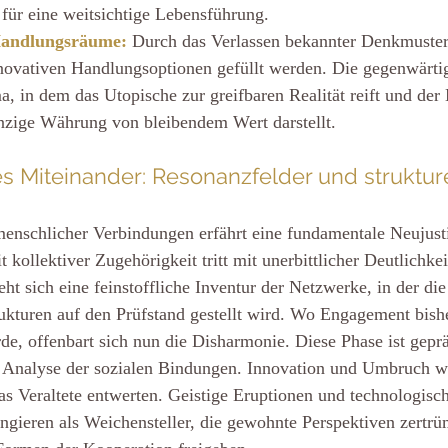
 für eine weitsichtige Lebensführung.
Handlungsräume:
Durch das Verlassen bekannter Denkmuster
nnovativen Handlungsoptionen gefüllt werden. Die gegenwärt
ma, in dem das Utopische zur greifbaren Realität reift und de
nzige Währung von bleibendem Wert darstellt.
s Miteinander: Resonanzfelder und struktur
nschlicher Verbindungen erfährt eine fundamentale Neujusti
 kollektiver Zugehörigkeit tritt mit unerbittlicher Deutlichkei
ht sich eine feinstoffliche Inventur der Netzwerke, in der die
ukturen auf den Prüfstand gestellt wird. Wo Engagement bish
e, offenbart sich nun die Disharmonie. Diese Phase ist geprä
en Analyse der sozialen Bindungen. Innovation und Umbruch wi
das Veraltete entwerten. Geistige Eruptionen und technologisc
ngieren als Weichensteller, die gewohnte Perspektiven zertr