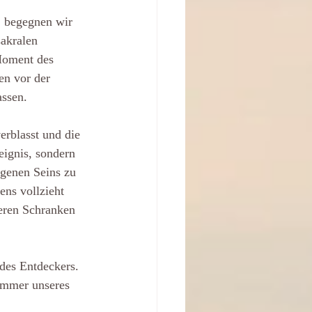
, begegnen wir 
akralen 
Moment des 
en vor der 
assen.
rblasst und die 
eignis, sondern 
igenen Seins zu 
ens vollzieht 
ßeren Schranken 
des Entdeckers. 
ommer unseres 