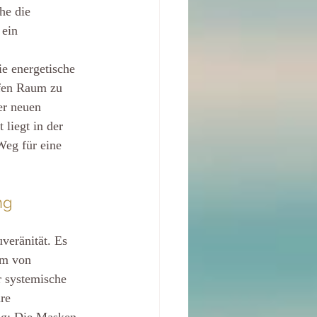
he die 
 ein 
 
e energetische 
rfen Raum zu 
er neuen 
liegt in der 
Weg für eine 
ng
veränität. Es 
rm von 
 systemische 
re 
ng: Die Masken 