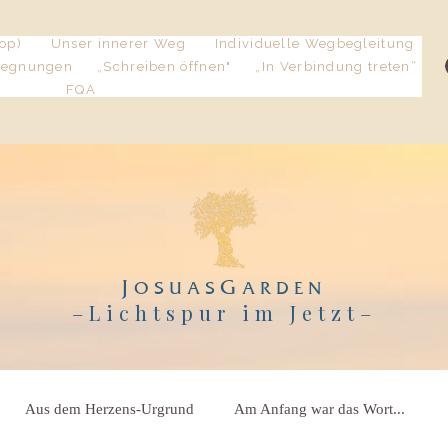
op)
Unser innerer Weg
Individuelle Wegbegleitung
gegnungen
„Schreiben öffnen"
„In Verbindung treten“
FQA
J
G
OSUAS
ARDEN
–Lichtspur im Jetzt
–
Aus dem Herzens-Urgrund
Am Anfang war das Wort...