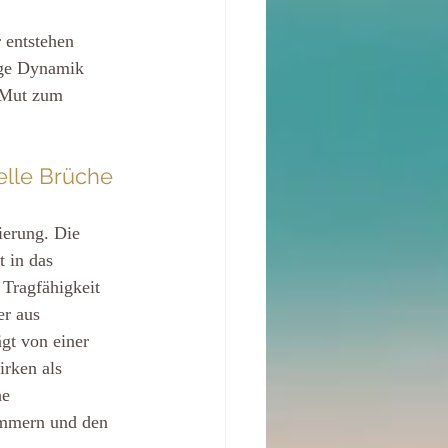
 entstehen 
ige Dynamik 
r Mut zum 
elle Brüche
erung. Die 
t in das 
 Tragfähigkeit 
er aus 
gt von einer 
rken als 
he 
ümmern und den 