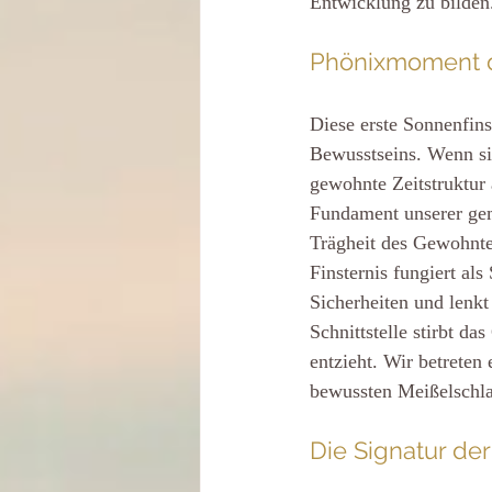
Entwicklung zu bilden
Phönixmoment d
Diese erste Sonnenfins
Bewusstseins. Wenn si
gewohnte Zeitstruktur 
Fundament unserer gem
Trägheit des Gewohnten
Finsternis fungiert als
Sicherheiten und lenkt
Schnittstelle stirbt da
entzieht. Wir betreten
bewussten Meißelschla
Die Signatur d