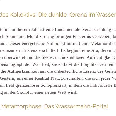
.
es Kollektivs: Die dunkle Korona im Wass
ternis in diesem Jahr ist eine fundamentale Neuausrichtung de
ch Sonne und Mond zur ringförmigen Finsternis verweben, br
auf. Dieser energetische Nullpunkt initiiert eine Metamorphos
einsamen Existenz erschüttert. Es beginnt eine Ära, deren 
 überwindet und die Seele zur rückhaltlosen Aufrichtigkeit 
 Seismograph der Wahrheit; sie entlarvt die Fragilität vermeint
 die Aufmerksamkeit auf die unbestechliche Essenz des Geiste
s Gestern, um einer Realität Platz zu schaffen, die sich jeder V
 ein Feld grenzenloser Schöpferkraft, in dem die individuelle 
g an der Skulptur einer neuen Welt wird.
er Metamorphose: Das Wassermann-Portal