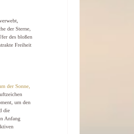
verwebt, 
he der Sterne, 
Ufer des bloßen 
rakte Freiheit 
um der Sonne, 
uftzeichen 
Moment, um den 
d die 
en Anfang 
ktiven 