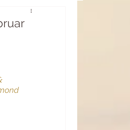
Gedanken zu Gast
bruar
-
& 
mond