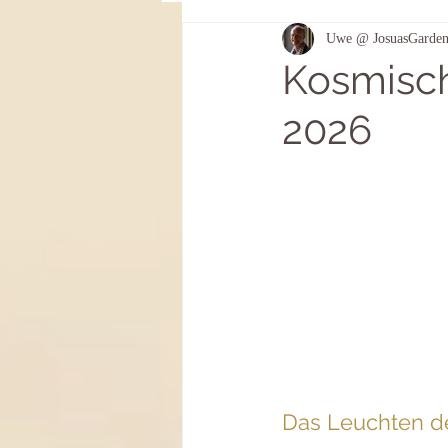
Uwe @ JosuasGarde
Genährt aus Licht und Leben
Kosmisch
2026
Das Leuchten de