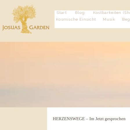
Start
Blog
Kostbarkeiten (Sh
Kosmische Einsicht
Musik
Be
HERZENSWEGE – Im Jetzt gesprochen