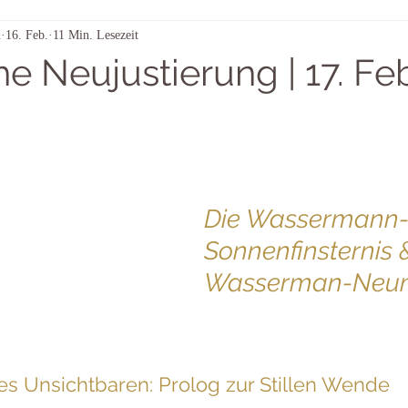
n
16. Feb.
11 Min. Lesezeit
Aus dem Strom der Sterne
Himmelszeichen – täglich betrachtet
e Neujustierung | 17. Fe
Die Wassermann
Sonnenfinsternis 
Wasserman-Neu
s Unsichtbaren: Prolog zur Stillen Wende