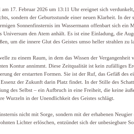
am 17. Februar 2026 um 13:11 Uhr ereignet sich verdunkelt
hts, sondern der Geburtsstunde einer neuen Klarheit. In der s
örmigen Sonnenfinsternis im Wassermann offenbart sich ein 
s Universum den Atem anhält. Es ist eine Einladung, die Aug
ßen, um die innere Glut des Geistes umso heller strahlen zu l
welle zu einem Raum, in dem das Wissen der Vergangenheit ve
en Kontur annimmt. Diese Zeitqualität ist kein zufälliges Er
erung der erstarrten Formen. Sie ist der Ruf, das Gefäß des e
 Essenz der Zukunft darin Platz findet. In der Stille des Schatt
eiung des Selbst – ein Aufbruch in eine Freiheit, die keine äu
hre Wurzeln in der Unendlichkeit des Geistes schlägt.
nsternis nicht mit Sorge, sondern mit der erhabenen Neugier 
ohnten Lichter erlöschen, entzündet sich der unbesiegbare S