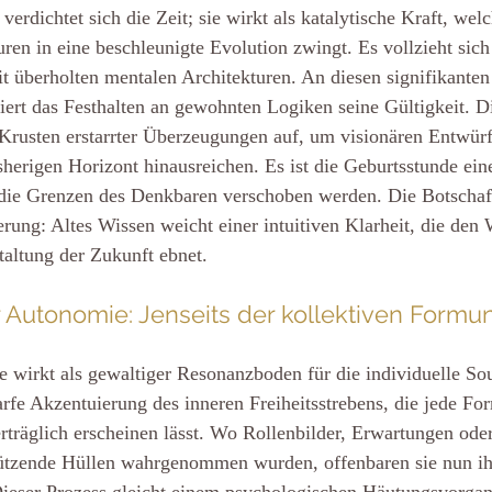
 verdichtet sich die Zeit; sie wirkt als katalytische Kraft, welc
en in eine beschleunigte Evolution zwingt. Es vollzieht sich
it überholten mentalen Architekturen. An diesen signifikanten
ert das Festhalten an gewohnten Logiken seine Gültigkeit. Di
 Krusten erstarrter Überzeugungen auf, um visionären Entwü
sherigen Horizont hinausreichen. Es ist die Geburtsstunde ein
ie Grenzen des Denkbaren verschoben werden. Die Botschaft 
ung: Altes Wissen weicht einer intuitiven Klarheit, die den 
taltung der Zukunft ebnet.
r Autonomie: Jenseits der kollektiven Formu
e wirkt als gewaltiger Resonanzboden für die individuelle Sou
harfe Akzentuierung des inneren Freiheitsstrebens, die jede Fo
räglich erscheinen lässt. Wo Rollenbilder, Erwartungen oder
ützende Hüllen wahrgenommen wurden, offenbaren sie nun ih
ieser Prozess gleicht einem psychologischen Häutungsvorga