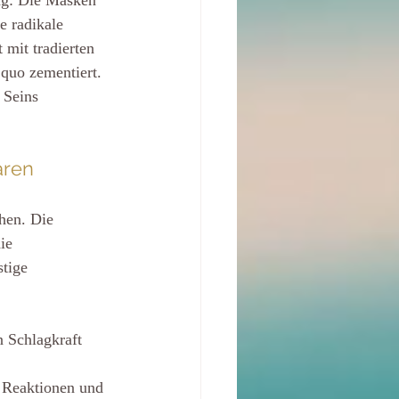
e radikale 
mit tradierten 
quo zementiert. 
 Seins 
aren
hen. Die 
ie 
tige 
n Schlagkraft 
r Reaktionen und 