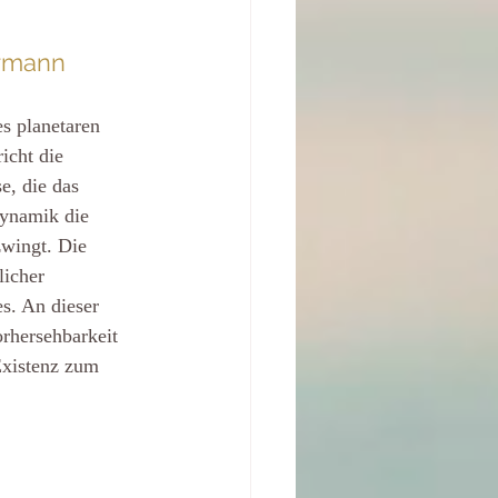
ermann
s planetaren 
icht die 
e, die das 
Dynamik die 
zwingt. Die 
licher 
s. An dieser 
orhersehbarkeit 
Existenz zum 