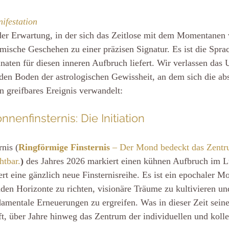
ifestation
der Erwartung, in der sich das Zeitlose mit dem Momentanen 
smische Geschehen zu einer präzisen Signatur. Es ist die Sprac
naten für diesen inneren Aufbruch liefert. Wir verlassen das 
en Boden der astrologischen Gewissheit, an dem sich die abst
 greifbares Ereignis verwandelt:
enfinsternis: Die Initiation
nis (
Ringförmige Finsternis
 – Der Mond bedeckt das Zentr
htbar.
)
 des Jahres 2026 markiert einen kühnen Aufbruch im L
rt eine gänzlich neue Finsternisreihe. Es ist ein epochaler 
en Horizonte zu richten, visionäre Träume zu kultivieren un
damentale Erneuerungen zu ergreifen. Was in dieser Zeit sein
ft, über Jahre hinweg das Zentrum der individuellen und kolle