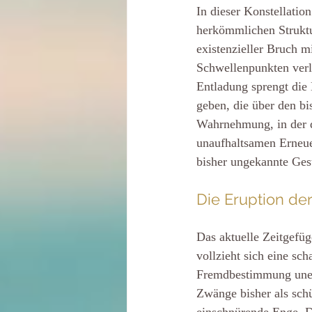
In dieser Konstellation
herkömmlichen Struktur
existenzieller Bruch m
Schwellenpunkten verli
Entladung sprengt die
geben, die über den bi
Wahrnehmung, in der d
unaufhaltsamen Erneuer
bisher ungekannte Ges
Die Eruption de
Das aktuelle Zeitgefüg
vollzieht sich eine sc
Fremdbestimmung unert
Zwänge bisher als sch
einschnürende Enge. D