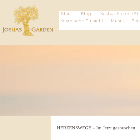
Start
Blog
Kostbarkeiten (Sh
Kosmische Einsicht
Musik
Be
HERZENSWEGE – Im Jetzt gesprochen