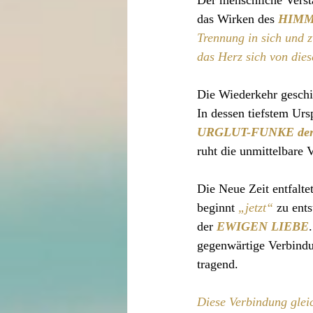
Der menschliche Versta
das Wirken des 
HIMM
Trennung in sich und z
das Herz sich von dies
Die Wiederkehr geschie
In dessen tiefstem Urs
URGLUT-FUNKE de
ruht die unmittelbare
Die Neue Zeit entfalte
beginnt 
„jetzt“
 zu ent
der 
EWIGEN LIEBE
gegenwärtige Verbindu
tragend.
Diese Verbindung glei