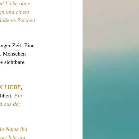
nd Liebe ohne 
en und einem 
äußeres Zeichen 
nger Zeit. Eine 
t. Menschen 
e sichtbare 
N LIEBE
, 
hheit. 
Ein 
d aus der 
ein Name ihn 
rt lebt ein 