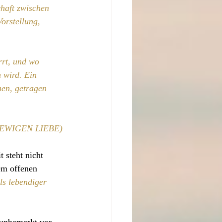
haft zwischen 
orstellung, 
rrt, und wo 
 wird. Ein 
hen, getragen 
r EWIGEN LIEBE)
 steht nicht 
em offenen 
ls lebendiger 