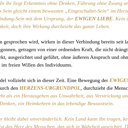
. In ihr liegt Erkenntnis ohne Denken, Führung ohne Zwang u
s Sein gleicht einem bewussten „Eingeschaltet-Sein“ im Herz
indung-Sein mit dem Ursprung, der 
EWIGEN LIEBE
. Kein 
chkeit, doch ihre Wirkung durchzieht das ganze Leben.
 gesprochen wird, wirken in dieser Verbindung bereits seit la
egonnen, getragen von einer ordnenden Kraft, die nicht dräng
rkt, ausgerichtet und geführt, ohne äußeren Anspruch und ohn
 im freien Willen des Individuums.
del vollzieht sich in dieser Zeit. Eine Bewegung der 
EWIGE
durch den 
HERZENS-URGRUNDPOL
, durchzieht die Mensc
eht als ein Herausgehen aus Unwahrheit, aus Verstrickung un
Denken, ein Heimkehren in das lebendige Bewusstsein.
r bleibt dabei unveränderlich. Kein Land kann ihn tragen, k
ist das Herz des Menschen, das sich in Wahrheit ausrichtet. Do