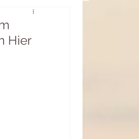
Gedanken zu Gast
im
m Hier