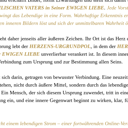
nd erschafft Bilder, formt Erwartungen und stellt sich damit
LISCHEN VATERS in Seiner EWIGEN LIEBE
. 
Jede Vorst
wingt das Lebendige in eine Form. Wahrhaftige Erkenntnis en
en inneren Bildern löst und sich der unmittelbaren Wahrheit ö
ht daher jenseits aller äußeren Zeichen. Ihr Ort ist das Herz
prung lebt der 
HERZENS-URGRUNDPOL
, in dem der 
HER
r EWIGEN LIEBE
 unverlierbar verankert ist. In diesem inn
 Verbindung zum Ursprung und zur Bestimmung allen Seins.
t sich darin, getragen von bewusster Verbindung. Eine neuzei
stehen, nicht durch äußere Mittel, sondern durch das lebendige
. Ein Mensch, der sich diesem Ursprung zuwendet, tritt in ein
ng ein, und eine innere Gegenwart beginnt zu wirken, klar, f
cht einem lebendigen Strom – einer fortwährenden Online-Ver