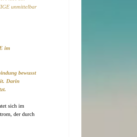
WIGE unmittelbar 
 im 
bindung bewusst 
it. Darin 
zt.
tet sich im 
Strom, der durch 