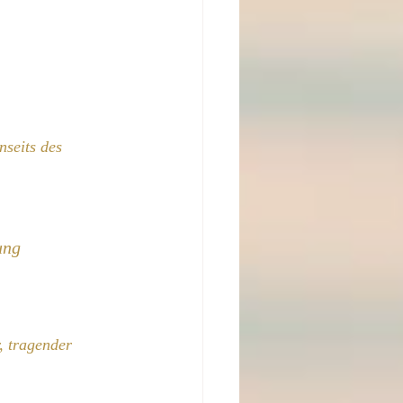
enseits des 
ung
, tragender 