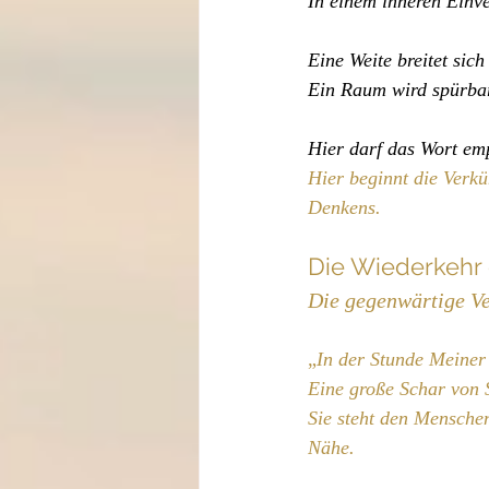
In einem inneren Einve
Eine Weite breitet sich
Ein Raum wird spürbar,
Hier darf das Wort em
Hier beginnt die Verk
Denkens.
Die Wiederkehr
Die gegenwärtige V
„
In der Stunde Meiner 
Eine große Schar von S
Sie steht den Menschen 
Nähe.