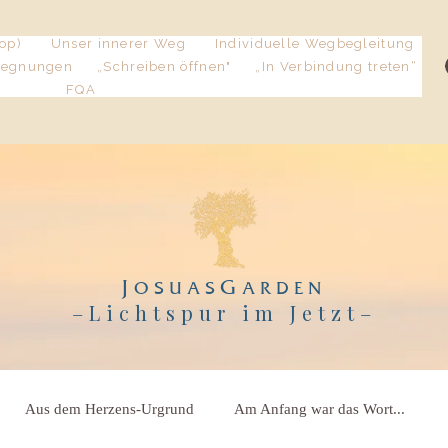
op)
Unser innerer Weg
Individuelle Wegbegleitung
gegnungen
„Schreiben öffnen"
„In Verbindung treten“
FQA
J
G
OSUAS
ARDEN
–Lichtspur im Jetzt
–
Aus dem Herzens-Urgrund
Am Anfang war das Wort...