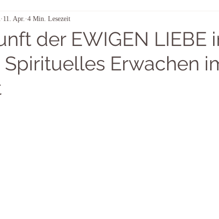
n
11. Apr.
4 Min. Lesezeit
Aus dem Strom der Sterne
Himmelszeichen – täglich betrachtet
unft der EWIGEN LIEBE 
 Spirituelles Erwachen i
t