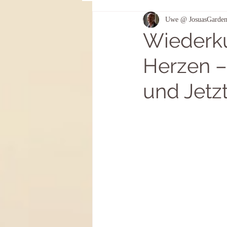
Uwe @ JosuasGarde
Genährt aus Licht und Leben
Wiederk
Herzen –
und Jetz