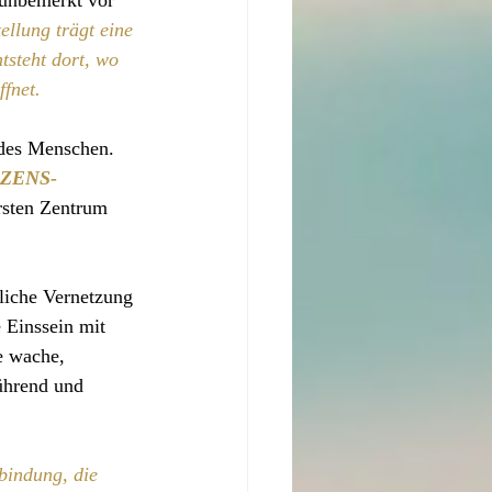
 unbemerkt vor 
ellung trägt eine 
tsteht dort, wo 
ffnet.
 des Menschen. 
ZENS-
ersten Zentrum 
tliche Vernetzung 
 Einssein mit 
e wache, 
ührend und 
bindung, die 