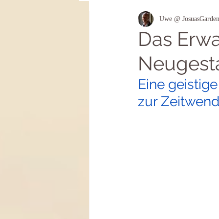
Uwe @ JosuasGarde
Genährt aus Licht und Leben
Das Erwa
Neugesta
Eine geisti
zur Zeitwend