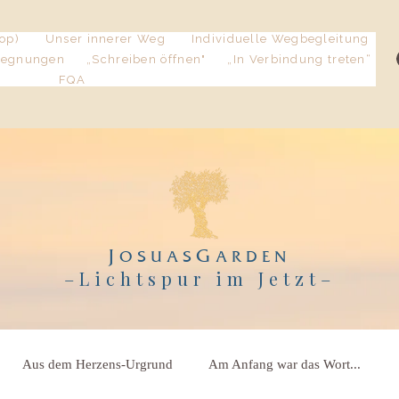
op)
Unser innerer Weg
Individuelle Wegbegleitung
gegnungen
„Schreiben öffnen"
„In Verbindung treten“
FQA
J
G
OSUAS
ARDEN
–Lichtspur im Jetzt
–
Aus dem Herzens-Urgrund
Am Anfang war das Wort...