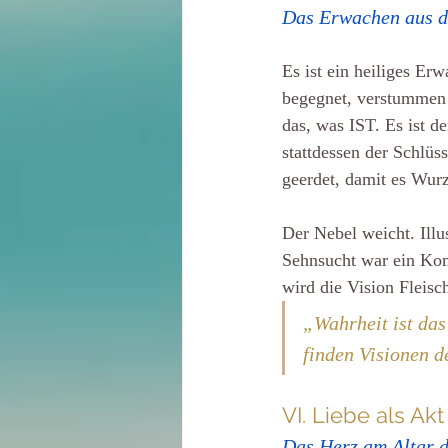
Das Erwachen aus 
Es ist ein heiliges Er
begegnet, verstummen 
das, was IST. Es ist 
stattdessen der Schlüs
geerdet, damit es Wurz
Der Nebel weicht. Illus
Sehnsucht war ein Komp
wird die Vision Fleisc
„Wahrheit ist das
finden Visionen d
VI. Liebe als Akt
Das Herz am Altar 