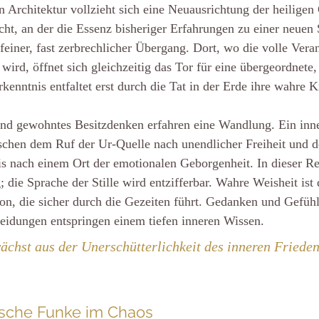
en Architektur vollzieht sich eine Neuausrichtung der heiligen
icht, an der die Essenz bisheriger Erfahrungen zu einer neuen
 feiner, fast zerbrechlicher Übergang. Dort, wo die volle Vera
rd, öffnet sich gleichzeitig das Tor für eine übergeordnete, 
rkenntnis entfaltet erst durch die Tat in der Erde ihre wahre K
 und gewohntes Besitzdenken erfahren eine Wandlung. Ein inn
schen dem Ruf der Ur-Quelle nach unendlicher Freiheit und 
s nach einem Ort der emotionalen Geborgenheit. In dieser Re
die Sprache der Stille wird entzifferbar. Wahre Weisheit ist d
tion, die sicher durch die Gezeiten führt. Gedanken und Gefühl
heidungen entspringen einem tiefen inneren Wissen.
chst aus der Unerschütterlichkeit des inneren Frieden
rische Funke im Chaos