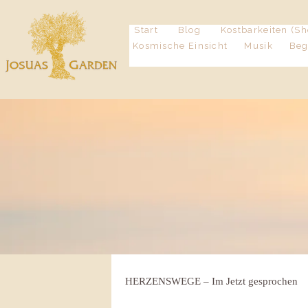
Start
Blog
Kostbarkeiten (Sh
Kosmische Einsicht
Musik
Be
HERZENSWEGE – Im Jetzt gesprochen