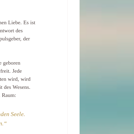
en Liebe. Es ist 
ntwort des 
pulsgeber, der 
e geboren 
reit. Jede 
ten wird, wird 
it des Wesens. 
im Raum:
den Seele. 
n.“