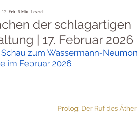
n
17. Feb.
6 Min. Lesezeit
Aus dem Strom der Sterne
Himmelszeichen – täglich betrachtet
chen der schlagartigen
ltung | 17. Februar 2026
ge Schau zum Wassermann-Neumon
e im Februar 2026
Prolog: Der Ruf des Äther