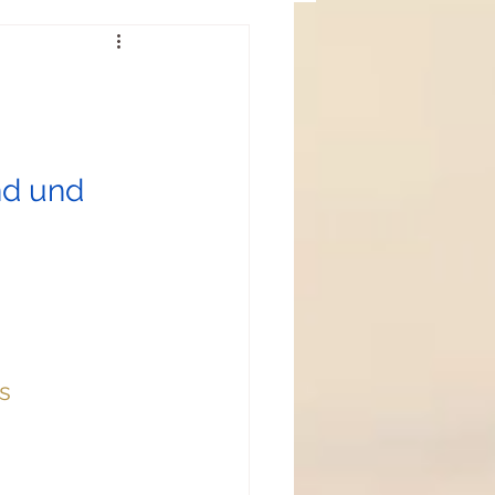
Gedanken zu Gast
d und 
s