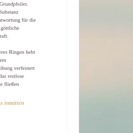
 Grundpfeiler. 
 Substanz 
ntwortung für die 
göttliche 
raft.
eres Ringen hebt 
dem 
ibung verfeinert 
as restlose 
e fließen 
s inmitten 