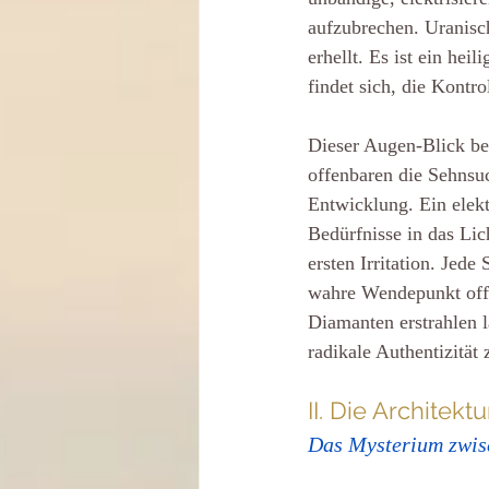
aufzubrechen. Uranisch
erhellt. Es ist ein hei
findet sich, die Kontr
Dieser Augen-Blick be
offenbaren die Sehnsuc
Entwicklung. Ein elekt
Bedürfnisse in das Lich
ersten Irritation. Jed
wahre Wendepunkt offen
Diamanten erstrahlen l
radikale Authentizität 
II. Die Architek
Das Mysterium zwis