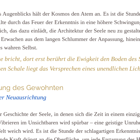
 Augenblicks hält der Kosmos den Atem an. Es ist die Stunde
lte durch das Feuer der Erkenntnis in eine höhere Schwingung
ich, das dazu einlädt, die Architektur der Seele neu zu gestalte
n Erwachen aus dem langen Schlummer der Anpassung, hinein 
es wahren Selbst.
bricht, dort erst berührt die Ewigkeit den Boden des S
ten Schale liegt das Versprechen eines unendlichen Lich
erung des Gewohnten
er Neuausrichtung
 Geschichte der Seele, in denen sich die Zeit in einem einzi
Vibrieren im Unsichtbaren wird spürbar – eine geistige Unruhe,
lt weich wird. Es ist die Stunde der schlagartigen Erkenntnis
ende Kraft drängt an die Oberfläche, um jede Erstarrung des 