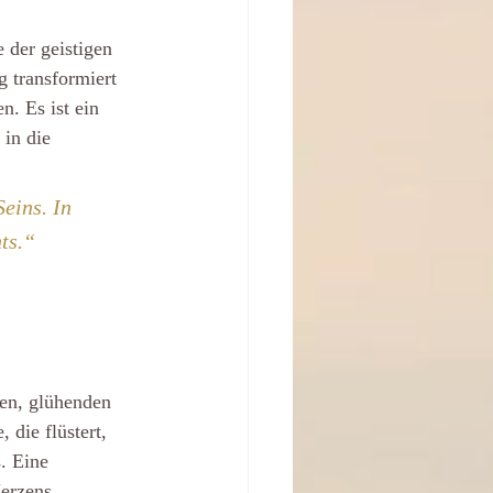
 der geistigen 
 transformiert 
n. Es ist ein 
in die 
eins. In 
ts.“
gen, glühenden 
 die flüstert, 
. Eine 
Herzens 