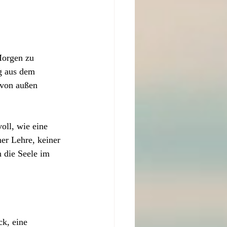
Morgen zu 
g aus dem 
 von außen 
voll, wie eine 
er Lehre, keiner 
n die Seele im 
ck, eine 