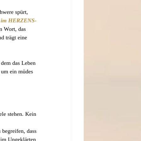
hwere spürt, 
 im HERZENS-
em Wort, das 
d trägt eine 
n dem das Leben 
, um ein müdes 
ele stehen. Kein 
 begreifen, dass 
 im Ungeklärten 