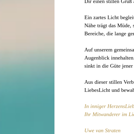
Dir einen stillen Gruß
Ein zartes Licht begle
Nähe trägt das Müde, s
Bereiche, die lange g
Auf unserem gemeinsa
Augenblick innehalten
sinkt in die Güte jener
Aus dieser stillen Ve
LiebesLicht und bewah
In inniger HerzensLie
Ihr Mitwanderer im Li
Uwe van Straten