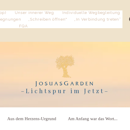
op)
Unser innerer Weg
Individuelle Wegbegleitung
gegnungen
„Schreiben öffnen"
„In Verbindung treten“
FQA
J
G
OSUAS
ARDEN
–Lichtspur im Jetzt
–
Aus dem Herzens-Urgrund
Am Anfang war das Wort...