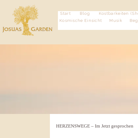
Start
Blog
Kostbarkeiten (Sh
Kosmische Einsicht
Musik
Be
HERZENSWEGE – Im Jetzt gesprochen