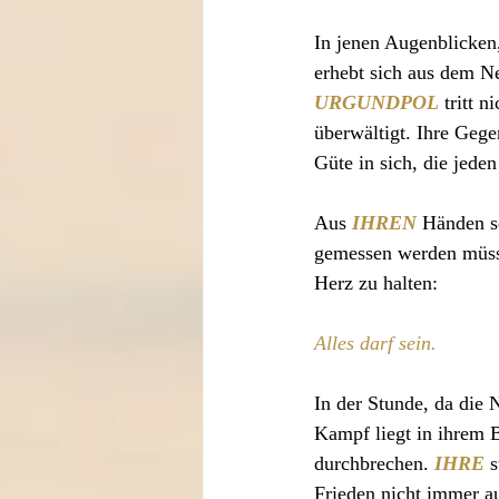
In jenen Augenblicken,
erhebt sich aus dem Ne
URGUNDPOL
 tritt 
überwältigt. Ihre Gege
Güte in sich, die jede
Aus 
IHREN
Händen sc
gemessen werden müsst
Herz zu halten:
Alles darf sein.
In der Stunde, da die N
Kampf liegt in ihrem 
durchbrechen. 
IHRE
 
Frieden nicht immer au