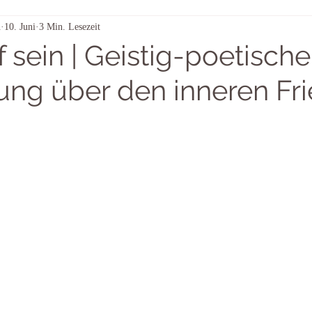
n
10. Juni
3 Min. Lesezeit
Aus dem Strom der Sterne
Himmelszeichen – täglich betrachtet
f sein | Geistig-poetische
ung über den inneren Fr