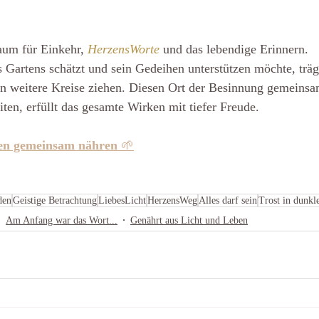
aum für Einkehr, 
HerzensWorte
 und das lebendige Erinnern.
 Gartens schätzt und sein Gedeihen unterstützen möchte, trägt
ten weitere Kreise ziehen. Diesen Ort der Besinnung gemeins
iten, erfüllt das gesamte Wirken mit tiefer Freude.
ten gemeinsam nähren
 🌱
den
Geistige Betrachtung
LiebesLicht
HerzensWeg
Alles darf sein
Trost in dunkl
Am Anfang war das Wort...
Genährt aus Licht und Leben