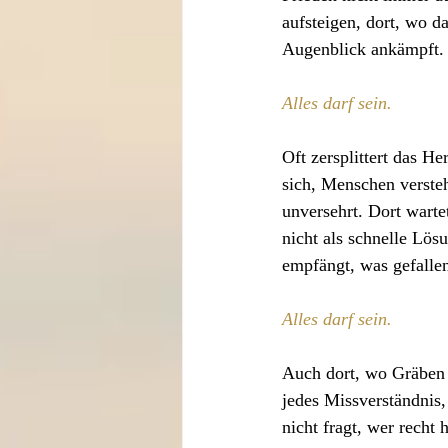
aufsteigen, dort, wo d
Augenblick ankämpft.
Alles darf sein.
Oft zersplittert das H
sich, Menschen versteh
unversehrt. Dort warte
nicht als schnelle Lös
empfängt, was gefallen
Alles darf sein.
Auch dort, wo Gräben z
jedes Missverständnis, 
nicht fragt, wer recht h