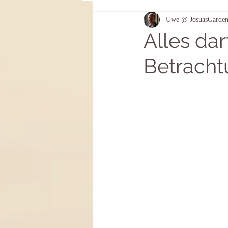
Uwe @ JosuasGarde
Genährt aus Licht und Leben
Alles dar
Betracht