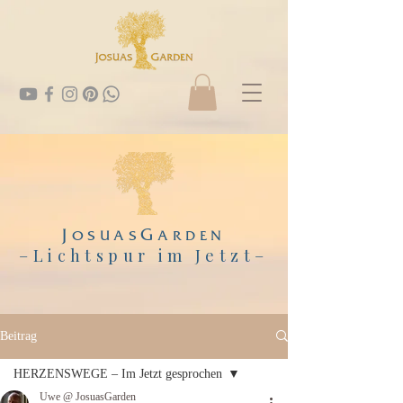
J
G
OSUAS
ARDEN
–Lichtspur im Jetzt
–
Beitrag
HERZENSWEGE – Im Jetzt gesprochen
Uwe @ JosuasGarden