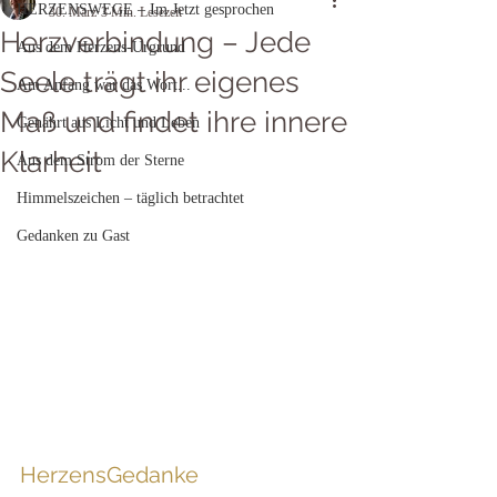
HERZENSWEGE – Im Jetzt gesprochen
30. März
3 Min. Lesezeit
Herzverbindung – Jede
Aus dem Herzens-Urgrund
Seele trägt ihr eigenes
Am Anfang war das Wort...
Maß und findet ihre innere
Genährt aus Licht und Leben
Klarheit
Aus dem Strom der Sterne
Himmelszeichen – täglich betrachtet
Gedanken zu Gast
HerzensGedanke