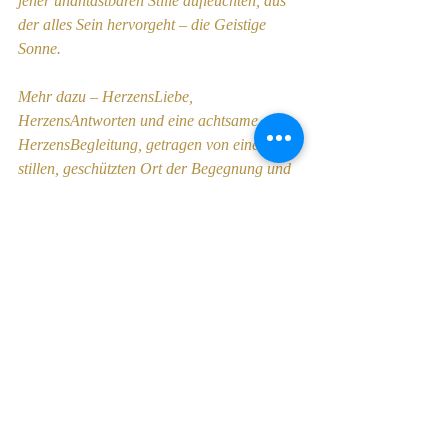
jener unantastbaren Stille aufleuchten, aus 
der alles Sein hervorgeht – die Geistige 
Sonne.
Mehr dazu – HerzensLiebe, 
HerzensAntworten und eine achtsame 
HerzensBegleitung, getragen von einem 
stillen, geschützten Ort der Begegnung und 
inneren Einkehr – im Link in der Bio.
In dieser unantastbaren Stille, 
durchdrungen von innerer Verankerung und 
warmer Herzensnähe, grüße ich Sie in 
tiefer, stiller Verbundenheit. In stiller Treue 
zum 
HERZENS-URGRUNDPOL
, 
getragen von dankbarer Hingabe an das, 
was durch das Herz weitergegeben wird.
Ihr 