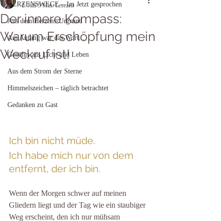
HERZENSWEGE – Im Jetzt gesprochen
2. Juli
5 Min. Lesezeit
Der innere Kompass:
Aus dem Herzens-Urgrund
Warum Erschöpfung mein
Am Anfang war das Wort...
Weckruf ist!
Genährt aus Licht und Leben
Aus dem Strom der Sterne
Himmelszeichen – täglich betrachtet
Gedanken zu Gast
Ich bin nicht müde.
Ich habe mich nur von dem 
entfernt, der ich bin.
Wenn der Morgen schwer auf meinen 
Gliedern liegt und der Tag wie ein staubiger 
Weg erscheint, den ich nur mühsam 