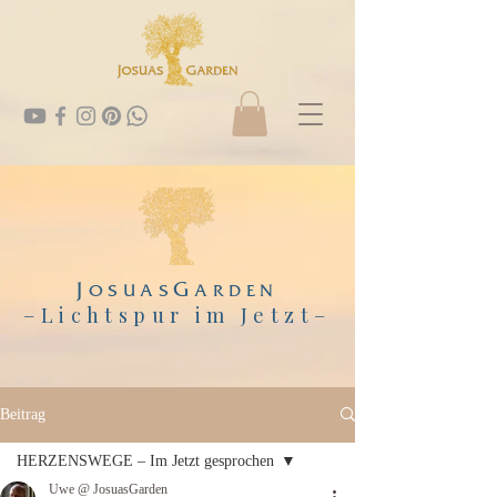
J
G
OSUAS
ARDEN
–Lichtspur im Jetzt
–
Beitrag
HERZENSWEGE – Im Jetzt gesprochen
Uwe @ JosuasGarden