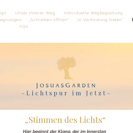
op)
Unser innerer Weg
Individuelle Wegbegleitung
gegnungen
„Schreiben öffnen"
„In Verbindung treten“
FQA
J
G
OSUAS
ARDEN
–Lichtspur im Jetzt
–
„Stimmen des Lichts“
Hier beginnt der Klang, der im Innersten