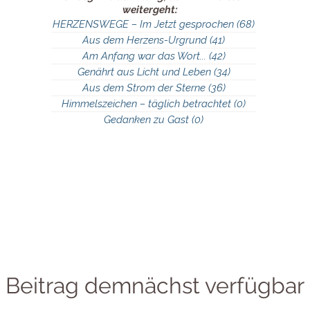
weitergeht:
HERZENSWEGE – Im Jetzt gesprochen
(68)
68 Beiträge
Aus dem Herzens-Urgrund
(41)
41 Beiträge
Am Anfang war das Wort...
(42)
42 Beiträge
Genährt aus Licht und Leben
(34)
34 Beiträge
Aus dem Strom der Sterne
(36)
36 Beiträge
Himmelszeichen – täglich betrachtet
(0)
0 Beiträge
Gedanken zu Gast
(0)
0 Beiträge
Beitrag demnächst verfügbar